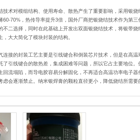
结技术对模组结构、使用寿命、散热产生了重要影响，采用银烧结
薄60-70%，热传导率提升3倍，国外厂商把银烧结技术作为第
的不二选择，同时在此基础上开发出双面银烧结技术，将银带烧
上，大大简化了模块封装的结构。
气连接的封装工艺主要是引线键合和倒装芯片技术，但是在高温
托了引线键合的散热差，集成困难等问题，所以它占主要地位。
生回流塌陷，而导电胶容易分解固化，不再适合高温功率电子器
考虑会逐渐禁止。纳米银焊膏的颗粒直径更小，降低烧结所需要